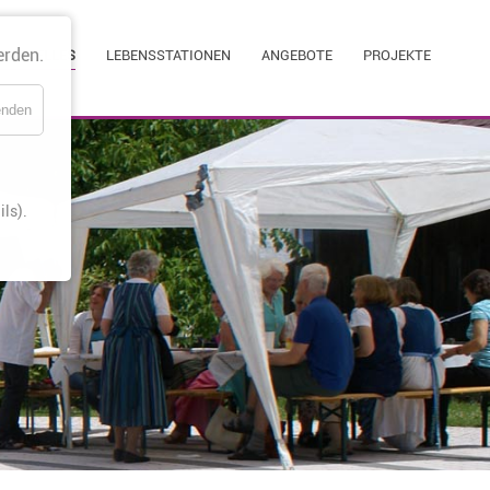
Navigati
erden.
AKTUELLES
LEBENSSTATIONEN
ANGEBOTE
PROJEKTE
überspri
enden
ls).