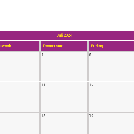
Juli 2024
ttwoch
Do
nnerstag
Fr
eitag
4
5
11
12
18
19