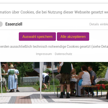
mation über Cookies, die bei Nutzung dieser Webseite gesetzt w
START
PFARRGEMEINDE
KONTAKT
Essenziell
Details einbl
Auswahl speichern
Alle akzeptieren
werden ausschließlich technisch notwendige Cookies gesetzt (siehe Detai
Impressum
Datenschutz