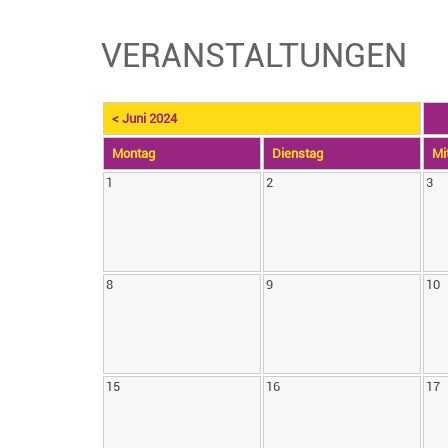
VERANSTALTUNGEN
< Juni 2024
Mo
ntag
Di
enstag
Mi
1
2
3
8
9
10
15
16
17