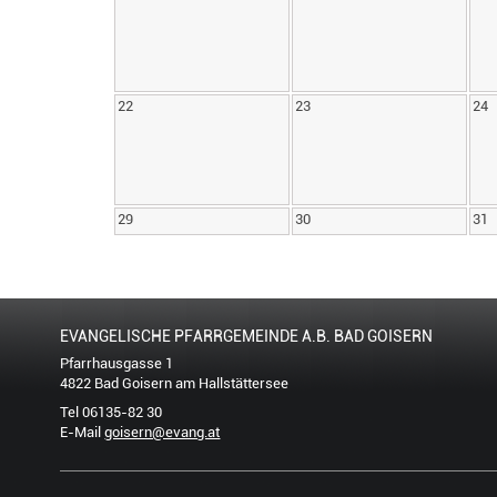
22
23
24
29
30
31
EVANGELISCHE PFARRGEMEINDE A.B. BAD GOISERN
Pfarrhausgasse 1
4822 Bad Goisern am Hallstättersee
Tel 06135-82 30
E-Mail
goisern@evang.at