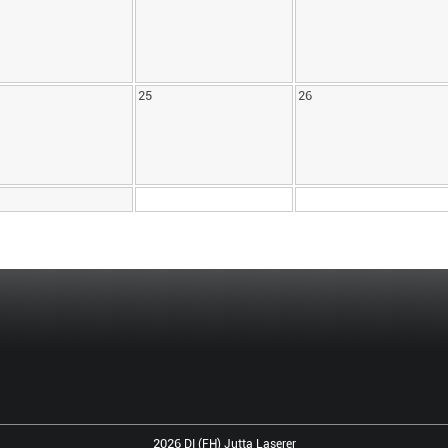
25
26
2026
DI (FH) Jutta Laserer