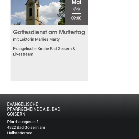
Mai
(So)
09:00
Gottesdienst am Muttertag
mit Lektorin Marlies Marty
Evangelische Kirche Bad Goisern &
Livestream
EVANGELISCHE
PFARRGEMEINDE A.B. BAD
GOISERN
Pfarrhausgasse 1
4822 Bad Goisern am
Hallstättersee