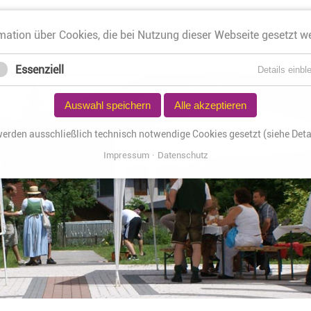
mation über Cookies, die bei Nutzung dieser Webseite gesetzt w
START
PFARRGEMEINDE
KONTAKT
Essenziell
Details einbl
Auswahl speichern
Alle akzeptieren
werden ausschließlich technisch notwendige Cookies gesetzt (siehe Detai
Impressum
Datenschutz