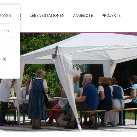
Navigati
erden.
AKTUELLES
LEBENSSTATIONEN
ANGEBOTE
PROJEKTE
überspri
enden
ls).